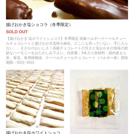
揚げおかき塩ショコラ（冬季限定）
SOLD OUT
【揚げおかき 塩ホワイトショコラ】冬季限定 高級ベルギークーベルチュー
ルチョコレートと揚げおかき塩味を融合。どこにも売っていない、手に入ら
ない、、まさかのおいしさ！高級チョコレートの甘さと塩おかきの塩味の絶
妙なハーモニーをおたのしみ下さい。内容量：3本入り原材料：国内産もち
米、食塩、食用植物油、クーベルチュールチョコレート（ベルギー産）賞味
期限：40日~45日
揚げおかき塩ホワイトショコ