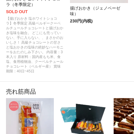
ラ（冬季限定）
揚げおかき（ジェノベーゼ
SOLD OUT
味）
【揚げおかき 塩ホワイトショコ
230円(内税)
ラ】冬季限定 高級ベルギークーベ
ルチュールチョコレートと揚げおか
き塩味を融合。 どこにも売ってい
ない、手に入らない、、まさかのお
いしさ！ 高級チョコレートの甘さ
と塩おかきの塩味の絶妙なハーモニ
ーをおたのしみ下さい。 内容量：3
本入り 原材料：国内産もち米、食
塩、食用植物油、クーベルチュール
チョコレート（ベルギー産） 賞味
期限：40日~45日
売れ筋商品